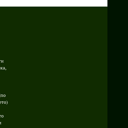
ти
ка,
(по
ето)
то
и