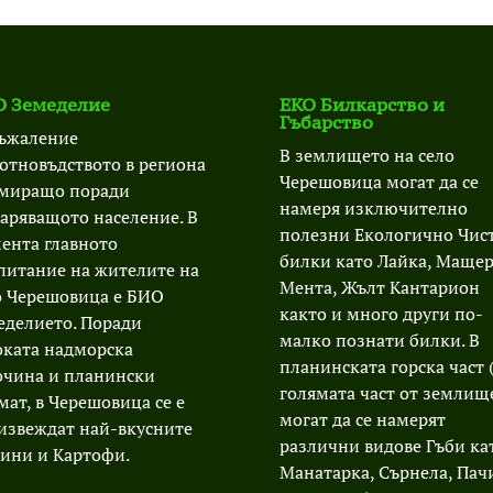
 Земеделие
ЕКО Билкарство и
Гъбарство
съжаление
В землището на село
отновъдството в региона
Черешовица могат да се
амиращо поради
намеря изключително
таряващото население. В
полезни Екологично Чис
ента главното
билки като Лайка, Мащер
питание на жителите на
Мента, Жълт Кантарион
о Черешовица е БИО
както и много други по-
еделието. Поради
малко познати билки. В
оката надморска
планинската горска част 
очина и планински
голямата част от землищ
мат, в Черешовица се е
могат да се намерят
извеждат най-вкусните
различни видове Гъби ка
ини и Картофи.
Манатарка, Сърнела, Пач