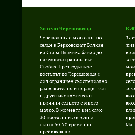
За село Черешовица
БИО
Черешовица е малко китно
За 
селце в Берковският Балкан
жив
на Стара Планина близо до
е з
наземната граница със
зас
Сърбия. През годините
мом
достъпът до Черешовица е
пре
бил ограничен със специално
сел
разрешително и поради тези
зем
и други икономически
вис
причини селцето е много
вис
малко. В момента има само
кли
30 постоянни жители и
про
около 60-70 временно
Мал
пребиваващи.