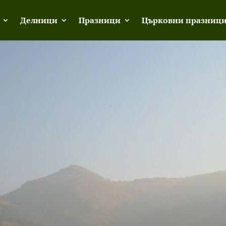
Делници
Празници
Църковни празниц