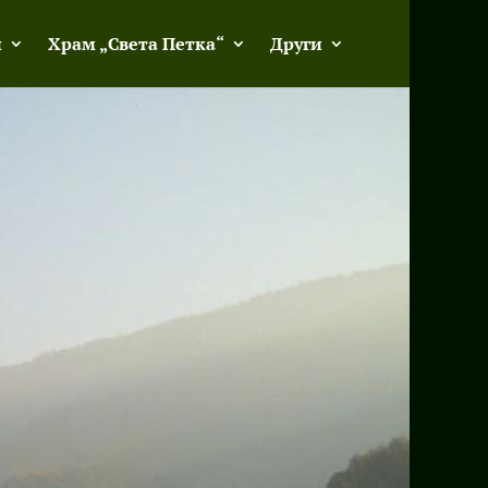
и
Храм „Света Петка“
Други