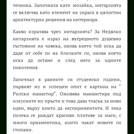
техника. Започнала като мозайка, интарзията
се включва като елемент на украса в цялостни
архитектурни решения на интериора.
Какво изразява чрез интарзията? За Недялко
интарзията е израз на вътрешното душевно
състояние на човека, онова което той иска да
даде от себе си на близките си, онова което
иска да остане и след него за идните
поколения.
Започнал в ранните си студенски години,
първият му и успешен опит е картина на “
Рилски манастир“. Оживява мананстира под
изкусните му пръсти и това дава тласък за нови
идеи, върху които да експериментита. И лека
полека се раждат красиви плотове за маси, с
много орнаментика, които чакат новите си
стопани.