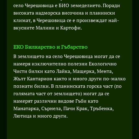
село Черешовица е БИО земеделието. Поради
високата надморска височина и планински
климат, в Черешовица се е произвеждат най-
вкусните Малини и Картофи.
ЕКО Билкарство и Гъбарство
В землището на село Черешовица могат да се
намеря изключително полезни Екологично
Чисти билки като Лайка, Мащерка, Мента,
Жълт Кантарион както и много други по-малко
познати билки. В планинската горска част (по
голямата част от землището) могат да се
намерят различни видове Гъби като
Манатарка, Сърнела, Пачи Крак, Тръбенка,
Лютица и много други.