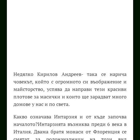
Недялко Кирилов Андреев- така се нарича
човекът, който с огромното си въображение и
майсторство, успява да направи тези красиви
плотове за масички и които ще зарадват много
домове у нас и по света.
Какво означава Интарзия и от къде започва
началото?Интарзията възниква преди 6 века в
Италия. Двама братя монаси от Флоренция се
смятат за родоначалници на този вид