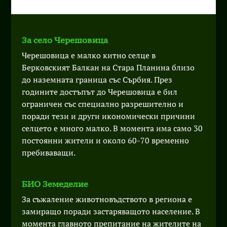
За село Черешовица
Черешовица е малко китно селце в
Берковският Балкан на Стара Планина близо
до наземната граница със Сърбия. През
годините достъпът до Черешовица е бил
ограничен със специално разрешително и
поради тези и други икономически причини
селцето е много малко. В момента има само 30
постоянни жители и около 60-70 временно
пребиваващи.
БИО Земеделие
За съжаление животновъдството в региона е
замиращо поради застаряващото население. В
момента главното препитание на жителите на