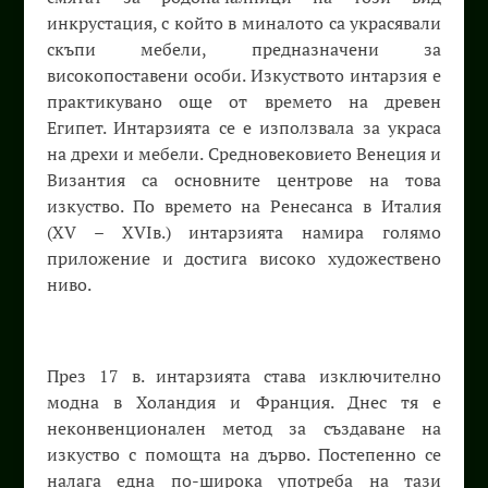
инкрустация, с който в миналото са украсявали
скъпи мебели, предназначени за
високопоставени особи. Изкуството интарзия е
практикувано още от времето на древен
Египет. Интарзията се е използвала за украса
на дрехи и мебели. Средновековието Венеция и
Византия са основните центрове на това
изкуство. По времето на Ренесанса в Италия
(ХV – ХVІв.) интарзията намира голямо
приложение и достига високо художествено
ниво.
През 17 в. интарзията става изключително
модна в Холандия и Франция. Днес тя е
неконвенционален метод за създаване на
изкуство с помощта на дърво. Постепенно се
налага една по-широка употреба на тази