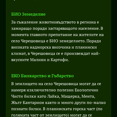
БИО Земеделие
За съжаление животновъдството в региона е
замиращо поради застаряващото население. В
момента главното препитание на жителите на
село Черешовица е БИО земеделието. Поради
високата надморска височина и планински
климат, в Черешовица се е произвеждат най-
вкусните Малини и Картофи.
ЕКО Билкарство и Гъбарство
В землището на село Черешовица могат да се
намеря изключително полезни Екологично
Чисти билки като Лайка, Мащерка, Мента,
Жълт Кантарион както и много други по-малко
познати билки. В планинската горска част (по
голямата част от землището) могат да се