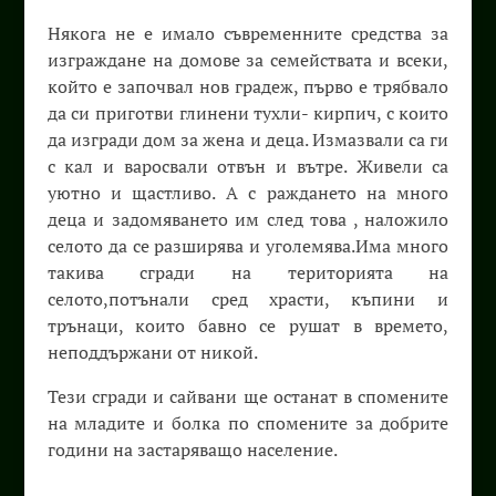
Някога не е имало съвременните средства за
изграждане на домове за семействата и всеки,
който е започвал нов градеж, първо е трябвало
да си приготви глинени тухли- кирпич, с които
да изгради дом за жена и деца. Измазвали са ги
с кал и варосвали отвън и вътре. Живели са
уютно и щастливо. А с раждането на много
деца и задомяването им след това , наложило
селото да се разширява и уголемява.Има много
такива сгради на територията на
селото,потънали сред храсти, къпини и
трънаци, които бавно се рушат в времето,
неподдържани от никой.
Тези сгради и сайвани ще останат в спомените
на младите и болка по спомените за добрите
години на застаряващо население.