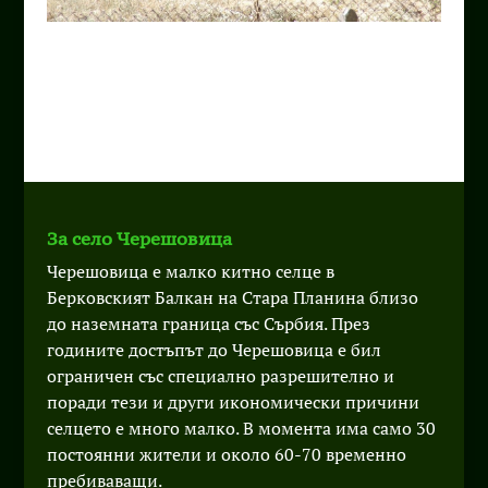
За село Черешовица
Черешовица е малко китно селце в
Берковският Балкан на Стара Планина близо
до наземната граница със Сърбия. През
годините достъпът до Черешовица е бил
ограничен със специално разрешително и
поради тези и други икономически причини
селцето е много малко. В момента има само 30
постоянни жители и около 60-70 временно
пребиваващи.