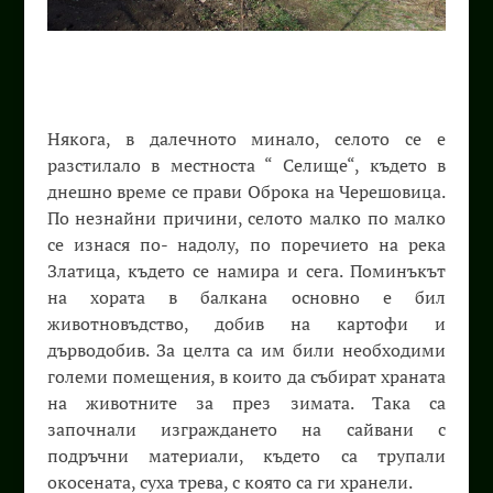
Някога, в далечното минало, селото се е
разстилало в местноста “ Селище“, където в
днешно време се прави Оброка на Черешовица.
По незнайни причини, селото малко по малко
се изнася по- надолу, по поречието на река
Златица, където се намира и сега. Поминъкът
на хората в балкана основно е бил
животновъдство, добив на картофи и
дърводобив. За целта са им били необходими
големи помещения, в които да събират храната
на животните за през зимата. Така са
започнали изграждането на сайвани с
подръчни материали, където са трупали
окосената, суха трева, с която са ги хранели.