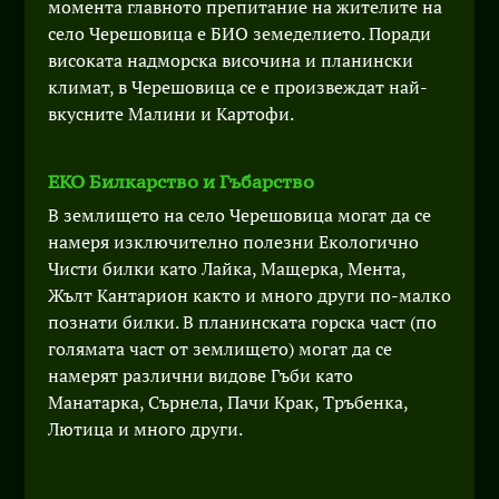
момента главното препитание на жителите на
село Черешовица е БИО земеделието. Поради
високата надморска височина и планински
климат, в Черешовица се е произвеждат най-
вкусните Малини и Картофи.
ЕКО Билкарство и Гъбарство
В землището на село Черешовица могат да се
намеря изключително полезни Екологично
Чисти билки като Лайка, Мащерка, Мента,
Жълт Кантарион както и много други по-малко
познати билки. В планинската горска част (по
голямата част от землището) могат да се
намерят различни видове Гъби като
Манатарка, Сърнела, Пачи Крак, Тръбенка,
Лютица и много други.