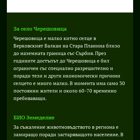
За село Черешовица
Черешовица е малко китно селце в
Берковският Балкан на Стара Планина близо
до наземната граница със Сърбия. През
годините достъпът до Черешовица е бил
ограничен със специално разрешително и
поради тези и други икономически причини
селцето е много малко. В момента има само 30
постоянни жители и около 60-70 временно
пребиваващи.
БИО Земеделие
За съжаление животновъдството в региона е
замиращо поради застаряващото население. В