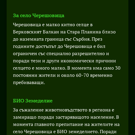
За село Черешовица
Черешовица е малко китно селце в
Берковският Балкан на Стара Планина близо
до наземната граница със Сърбия. През
годините достъпът до Черешовица е бил
ограничен със специално разрешително и
поради тези и други икономически причини
селцето е много малко. В момента има само 30
постоянни жители и около 60-70 временно
пребиваващи.
БИО Земеделие
За съжаление животновъдството в региона е
замиращо поради застаряващото население. В
момента главното препитание на жителите на
село Черешовица е БИО земеделието. Поради