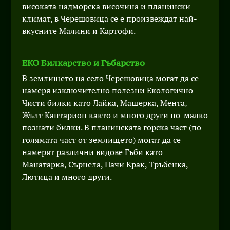
високата надморска височина и планински
климат, в Черешовица се е произвеждат най-
вкусните Малини и Картофи.
ЕКО Билкарство и Гъбарство
В землището на село Черешовица могат да се
намеря изключително полезни Екологично
Чисти билки като Лайка, Мащерка, Мента,
Жълт Кантарион както и много други по-малко
познати билки. В планинската горска част (по
голямата част от землището) могат да се
намерят различни видове Гъби като
Манатарка, Сърнела, Пачи Крак, Тръбенка,
Лютица и много други.