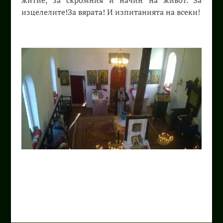
житие, за скромния й начин на живот. За
изцелелите!За вярата! И изпитанията на всеки!