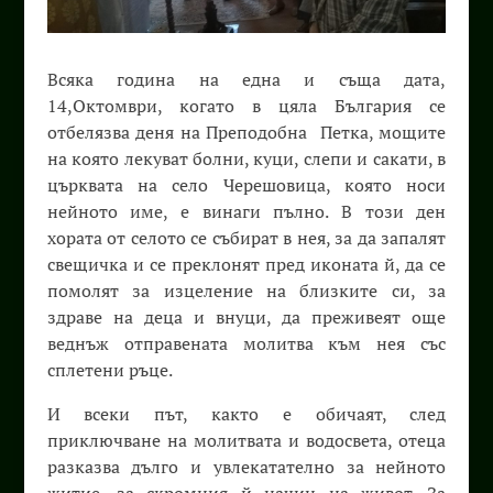
Всяка година на една и съща дата,
14,Октомври, когато в цяла България се
отбелязва деня на Преподобна Петка, мощите
на която лекуват болни, куци, слепи и сакати, в
църквата на село Черешовица, която носи
нейното име, е винаги пълно. В този ден
хората от селото се събират в нея, за да запалят
свещичка и се преклонят пред иконата й, да се
помолят за изцеление на близките си, за
здраве на деца и внуци, да преживеят още
веднъж отправената молитва към нея със
сплетени ръце.
И всеки път, както е обичаят, след
приключване на молитвата и водосвета, отеца
разказва дълго и увлекатателно за нейното