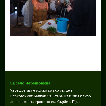
За село Черешовица
Черешовица е малко китно селце в
Берковският Балкан на Стара Планина близо
до наземната граница със Сърбия. През