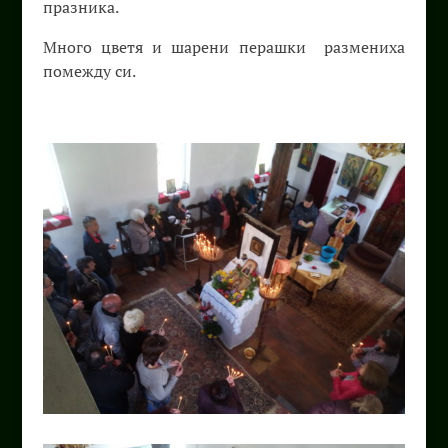
празника.
Много цветя и шарени перашки размениха
помежду си.