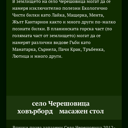
В землището на село Черешовица могат да се
намеря изключително полезни Екологично
Чисти билки като Лайка, Мащерка, Мента,
Жълт Кантарион както и много други по-малко
познати билки. В планинската горска част (по
голямата част от землището) могат да се
намерят различни видове Гъби като
Манатарка, Сърнела, Пачи Крак, Тръбенка,
Лютица и много други.
село Черешовица
ховърборд
масажен стол
Всички права запазени Село Черешовица 2012-