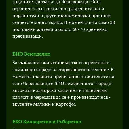
годините достъпът до Черешовица е бил
ограничен със специално разрешително и
поради тези и други икономически причини
селцето е много малко. В момента има само 30
постоянни жители и около 60-70 временно
пребиваващи.
БИО Земеделие
За съжаление животновъдството в региона е
замиращо поради застаряващото население. В
момента главното препитание на жителите на
село Черешовица е БИО земеделието. Поради
високата надморска височина и планински
климат, в Черешовица се е произвеждат най-
вкусните Малини и Картофи.
ЕКО Билкарство и Гъбарство