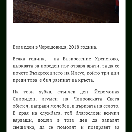
Великден в Черешовица, 2018 година.
Всяка година, на Възкресение Хрсистово,
църквата за пореден път отваря врати, за да се
почете Възкресението на Иисус, който три дни
преди това е бил разпнат на кръста.
На този хубав, слънчев ден, Йеромонах
Спиридон, игумен на Чипровската Света
обител, направи молебен, в църквата на селото.
В края на службата, той благослови всички
вярващи, дошли в този ден да запалят
свещичка, да се помолят и поздравят за