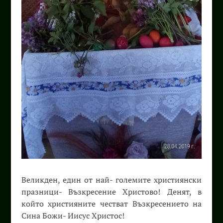
Великден, един от най- големите християнски
празници- Възкресение Христово! Денят, в
който християните честват Възкресението на
Сина Божи- Иисус Христос!