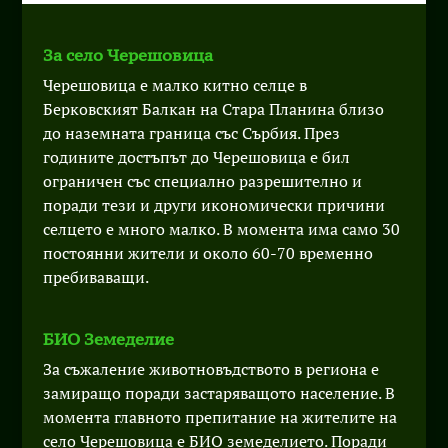
За село Черешовица
Черешовица е малко китно селце в
Берковският Балкан на Стара Планина близо
до наземната граница със Сърбия. През
годините достъпът до Черешовица е бил
ограничен със специално разрешително и
поради тези и други икономически причини
селцето е много малко. В момента има само 30
постоянни жители и около 60-70 временно
пребиваващи.
БИО Земеделие
За съжаление животновъдството в региона е
замиращо поради застаряващото население. В
момента главното препитание на жителите на
село Черешовица е БИО земеделието. Поради