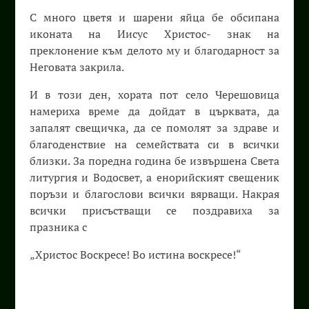
С много цветя и шарени яйца бе обсипана
иконата на Иисус Христос- знак на
преклонение към делото му и благодарност за
Неговата закрила.
И в този ден, хората пот село Черешовица
намериха време да дойдат в църквата, да
запалят свещичка, да се помолят за здраве и
благоденствие на семействата си в всички
близки. За поредна година бе извършена Света
литургия и Водосвет, а енорийският свещеник
поръзи и благослови всички вярващи. Накрая
всички присъстващи се поздравиха за
празника с
„Христос Воскресе! Во истина воскресе!“