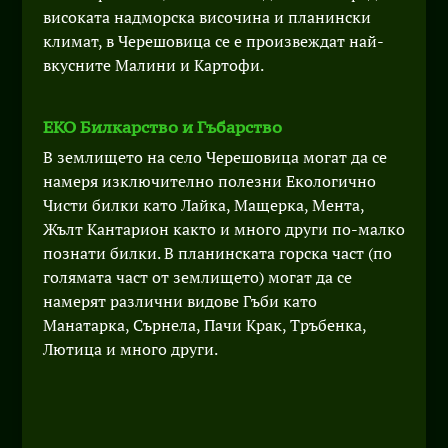
високата надморска височина и планински
климат, в Черешовица се е произвеждат най-
вкусните Малини и Картофи.
ЕКО Билкарство и Гъбарство
В землището на село Черешовица могат да се
намеря изключително полезни Екологично
Чисти билки като Лайка, Мащерка, Мента,
Жълт Кантарион както и много други по-малко
познати билки. В планинската горска част (по
голямата част от землището) могат да се
намерят различни видове Гъби като
Манатарка, Сърнела, Пачи Крак, Тръбенка,
Лютица и много други.