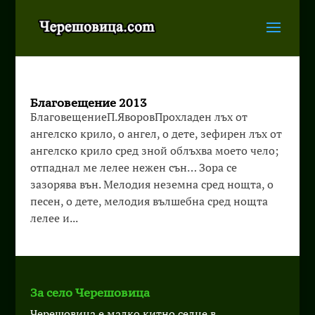
Благовещение 2013
БлаговещениеП.ЯворовПрохладен лъх от
ангелско крило, о ангел, о дете, зефирен лъх от
ангелско крило сред зной облъхва моето чело;
отпаднал ме лелее нежен сън… Зора се
зазорява вън. Мелодия неземна сред нощта, о
песен, о дете, мелодия вълшебна сред нощта
лелее и...
За село Черешовица
Черешовица е малко китно селце в