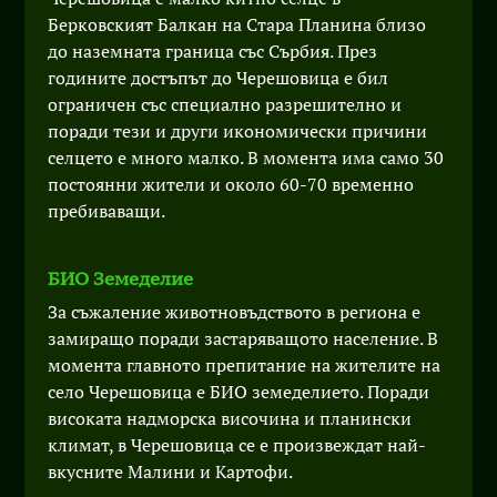
Берковският Балкан на Стара Планина близо
до наземната граница със Сърбия. През
годините достъпът до Черешовица е бил
ограничен със специално разрешително и
поради тези и други икономически причини
селцето е много малко. В момента има само 30
постоянни жители и около 60-70 временно
пребиваващи.
БИО Земеделие
За съжаление животновъдството в региона е
замиращо поради застаряващото население. В
момента главното препитание на жителите на
село Черешовица е БИО земеделието. Поради
високата надморска височина и планински
климат, в Черешовица се е произвеждат най-
вкусните Малини и Картофи.